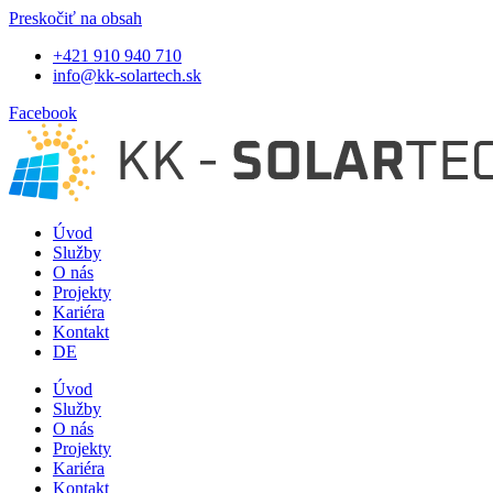
Preskočiť na obsah
+421 910 940 710
info@kk-solartech.sk
Facebook
Úvod
Služby
O nás
Projekty
Kariéra
Kontakt
DE
Úvod
Služby
O nás
Projekty
Kariéra
Kontakt