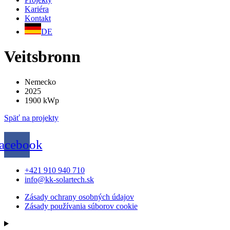
Kariéra
Kontakt
DE
Veitsbronn
Nemecko
2025
1900 kWp
Späť na projekty
acebook
+421 910 940 710
info@kk-solartech.sk
Zásady ochrany osobných údajov
Zásady používania súborov cookie