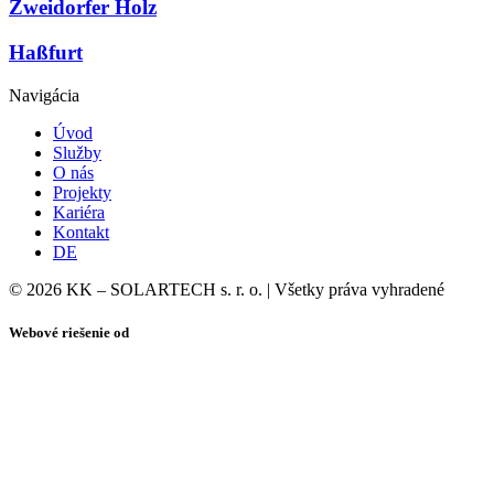
Zweidorfer Holz
Haßfurt
Navigácia
Úvod
Služby
O nás
Projekty
Kariéra
Kontakt
DE
© 2026 KK – SOLARTECH s. r. o. | Všetky práva vyhradené
Webové riešenie od