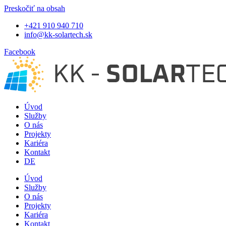
Preskočiť na obsah
+421 910 940 710
info@kk-solartech.sk
Facebook
Úvod
Služby
O nás
Projekty
Kariéra
Kontakt
DE
Úvod
Služby
O nás
Projekty
Kariéra
Kontakt