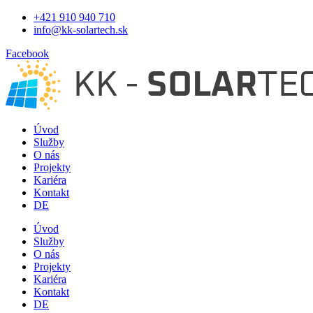
Preskočiť
+421 910 940 710
na
info@kk-solartech.sk
obsah
Facebook
Úvod
Služby
O nás
Projekty
Kariéra
Kontakt
DE
Úvod
Služby
O nás
Projekty
Kariéra
Kontakt
DE